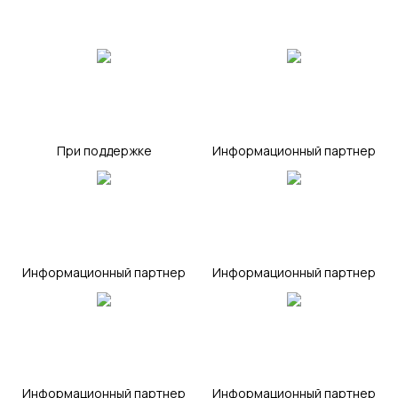
НАОК
clean expo
При поддержке
Информационный партнер
cleanupclub
clean-press
Информационный партнер
Информационный партнер
profuborka
uborka
Информационный партнер
Информационный партнер