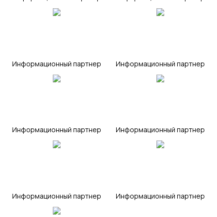
mirkvartir
helpinver
Информационный партнер
Информационный партнер
d-n
russianrealty
Информационный партнер
Информационный партнер
v-investor
office-news
Информационный партнер
Информационный партнер