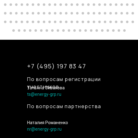
+7 (495) 197 83 47
По вопросам регистрации
участников
Татьяна Сивакова
ts@energy-grp.ru
По вопросам партнерства
Наталия Романенко
nr@energy-grp.ru