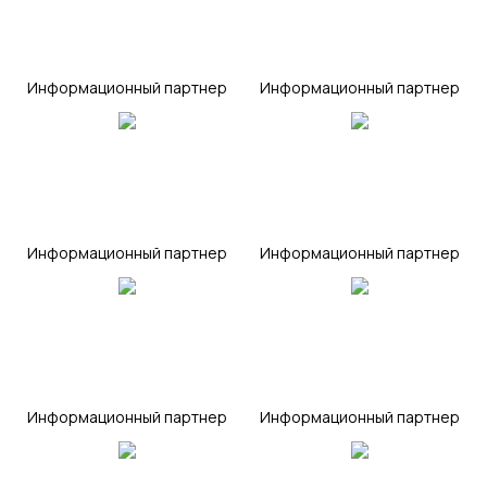
russianrealty
vsenovostroyki
Информационный партнер
Информационный партнер
stroygaz
restate
Информационный партнер
Информационный партнер
asninfo
pronovostroy
Информационный партнер
Информационный партнер