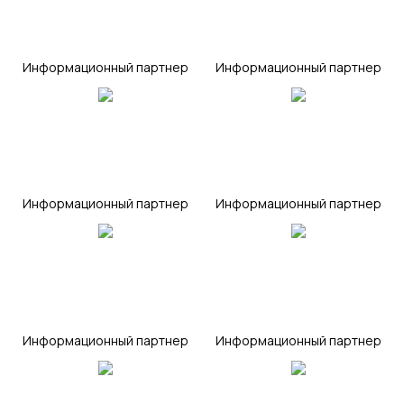
triberussia
areaestate
Информационный партнер
Информационный партнер
eliterealestatemoscow
mirkvartir
Информационный партнер
Информационный партнер
helpinver
cud
Информационный партнер
Информационный партнер