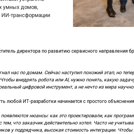
х умных домов,
 к ИИ-трансформации
еститель директора по развитию сервисного направления 
гнал нас по домам. Сейчас наступил похожий этап, но теп
Чтобы внедрять робота или AI, нужно понять, какую задач
еальный цифровой инструмент, а не нечто из мира научно
путь любой ИТ-разработки начинается с простого объяснения
 появляются нюансы: как это проектировали, как программ
 с тем, что заказчик действительно хотел. Часто не учиты
ников у подрядчика, высокая стоимость интеграции. Чтоб