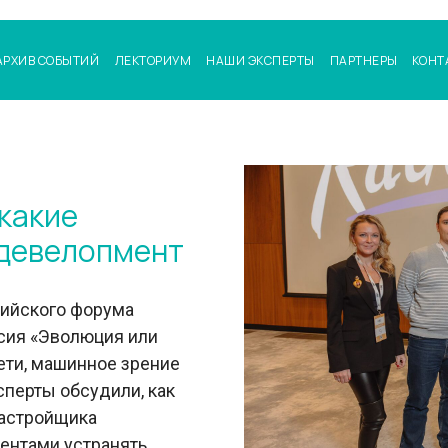
АРХИВ СОБЫТИЙ
ЛЕКТОРИУМ
НАШИ ЭКСПЕРТЫ
ПАРТНЕРЫ
КОНТ
 какие
 девелопмент
сийского форума
сия «Эволюция или
ети, машинное зрение
сперты обсудили, как
застройщика
ентами устранять