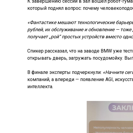
К завершению сессии в зал вошёл робот-гум
который поднял вопрос: почему человекоподо
«Фантастике мешают технологические барьеры
рублей, их обслуживание и обновление — тоже 
получает „рой“ простых устройств вместо одн
Спикер рассказал, что на заводе BMW уже те
открывать дверь, загружать посудомойку. Вып
В финале эксперты подчеркнули:
«Начните сег
компаний, а впереди — появление AGI, искусс
интеллекта.