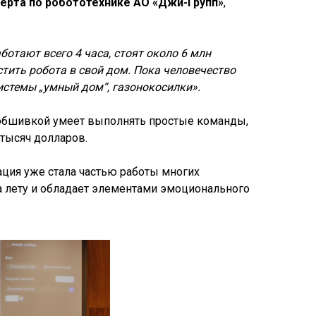
перта по робототехнике АО «Джи-Групп»
,
отают всего 4 часа, стоят около 6 млн
стить робота в свой дом. Пока человечество
истемы „умный дом“, газонокосилки».
й обшивкой умеет выполнять простые команды,
 тысяч долларов.
ция уже стала частью работы многих
на лету и обладает элементами эмоционального