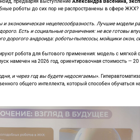
аноид, предваряя выступление
Александра Васенина, экс
бные роботы до сих пор не распространены в сфере ЖКХ?
 и экономическая нецелесообразность. Лучшие модели раб
дорого. Есть и социальные ограничения: не все готовы впу
ого дорогого андроида: роботы-пылесосы, мойщики окон, с
стируют робота для бытового применения: модель с мягко
уск намечен на 2026 год, ориентировочная стоимость — 20
одня, и через год вы будете недосягаемы».
Гиперавтоматиза
твенного общего интеллекта, который способен обучаться 