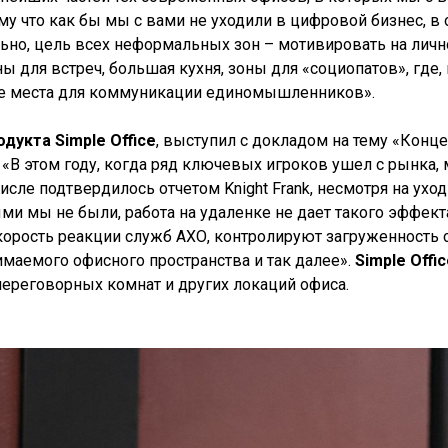
у что как бы мы с вами не уходили в цифровой бизнес, в
льно, цель всех неформальных зон – мотивировать на ли
 для встреч, большая кухня, зоны для «социопатов», где, 
кже места для коммуникации единомышленников».
укта Simple Office
, выступил с докладом на тему «Кон
 «В этом году, когда ряд ключевых игроков ушел с рынка
числе подтвердилось отчетом Knight Frank, несмотря на ухо
ми мы не были, работа на удаленке не дает такого эффект
корость реакции служб АХО, контролируют загруженность с
аемого офисного пространства и так далее».
Simple Offi
переговорных комнат и других локаций офиса.