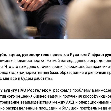
дбельцева, руководитель проектов Русатом Инфрастру
«кричащая неизвестность». На мой взгляд, данное определе
. Что это нам дало с точки зрения сложившейся практики? 
законодательно-нормативная база, образование и рыночная
, мы все и будем работать».
му аудиту ПАО Ростелеком
, раскрыла проблему взаимод
тивного решения бизнес-задач и получения кроссфункци
страивание взаимодействия между АХД и операционными ф
ьно распределенные площадки и большой портфель недви