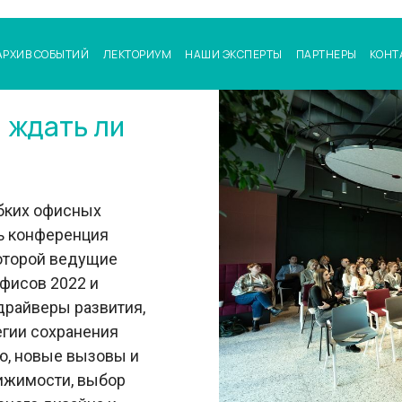
АРХИВ СОБЫТИЙ
ЛЕКТОРИУМ
НАШИ ЭКСПЕРТЫ
ПАРТНЕРЫ
КОНТ
 ждать ли
ибких офисных
сь конференция
которой ведущие
офисов 2022 и
драйверы развития,
егии сохранения
ю, новые вызовы и
ижимости, выбор