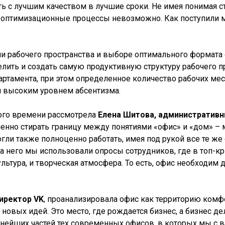
ь с лучшим качеством в лучшие сроки. Не имея понимая ст
ь оптимизационные процессы невозможно. Как поступили 
ции рабочего пространства и выборе оптимального формата
делить и создать самую продуктивную структуру рабочего 
ртамента, при этом определенное количество рабочих мес
и высоким уровнем абсентизма.
вого времени рассмотрела
Елена Шитова, административ
епенно стирать границу между понятиями «офис» и «дом» –
огли также полноценно работать, имея под рукой все те 
а него мы использовали опросы сотрудников, где в топ-кр
льтура, и творческая атмосфера. То есть, офис необходим
иректор VK
, проанализировала офис как территорию комфорт
 новых идей. Это место, где рождается бизнес, а бизнес д
ейших частей тех современных офисов, в которых мы с ва