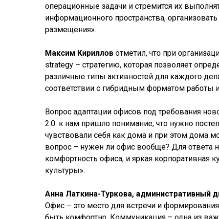
операционные задачи и стремится их выполнят
информационного пространства, организоват
размещения».
Максим Кириллов
отметил, что при организа
strategy – стратегию, которая позволяет опре
различные типы активностей для каждого депа
соответствии с гибридным форматом работы 
Вопрос адаптации офисов под требования но
2.0. к нам пришло понимание, что нужно пост
чувствовали себя как дома и при этом дома м
вопрос – нужен ли офис вообще? Для ответа н
комфортность офиса, и яркая корпоративная ку
культуры».
Анна Латкина-Туркова, административный д
Офис – это место для встречи и формирования
быть комфортно. Коммуникация – одна из важн