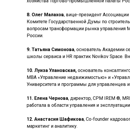
хозяйства Торгово-промышленной палаты Ро
8. Олег Малахов
, вице-президент Ассоциации
Комитете Государственной Думы по строитель
вопросам трансформации рынка управления М
России.
9. Татьяна Симонова
, основатель Академии се
школы сервиса и HR практик Novikov Space. 
10. Луиза Улановская,
основатель консалтинго
МВА «Управление недвижимостью» и «Управл
Университета и программы для управленцев 
11. Елена Чернова
, директор, CPM IREM ®, MR
работала в области управления и эксплуатаци
12. Анастасия Шафикова
, Со-founder кадрово
маркетинг и аналитику.