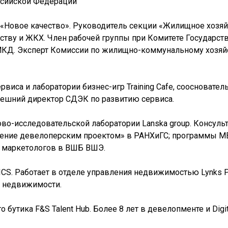
ссийской Федерации
 «Новое качество». Руководитель секции «Жилищное хозяй
ству и ЖКХ. Член рабочей группы при Комитете Государст
КД. Эксперт Комиссии по жилищно-коммунальному хозяй
рвиса и лаборатории бизнес-игр Training Cafe, соосновател
Внешний директор СДЭК по развитию сервиса.
во-исследовательской лаборатории Lanska group. Консульт
ение девелоперским проектом» в РАНХиГС; программы МВ
и маркетологов в ВШБ ВШЭ.
ICS. Работает в отделе управления недвижимостью Lynks Pr
и недвижимости.
го бутика F&S Talent Hub. Более 8 лет в девелопменте и Di