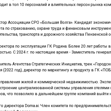
ходит в топ 10 персоналий и влиятельных персон рынка ко
тор Ассоциации СРО «Большая Волга». Кандидат экономи
ета по страхованию, охране труда и финансовым инструме
тельства, транспорта и дорожного хозяйства Пензенской о
ректора по эксплуатации ГК Родина. Более 20 лет работы в
ью. С 2024 г. по настоящее время - Заместитель генерал
итель Агентства Стратегических Инициатив, трек «Городс
2022 год), директор по маркетингу и продукту в ГК «ПОБЕ
 управления жилой и коммерческой недвижимостью. Экспер
троение централизованной системы управления отелями 
в, что позволило в дальнейшем группе компаний выйти н
го директора Doma.ai. Член комитета по предприниматель