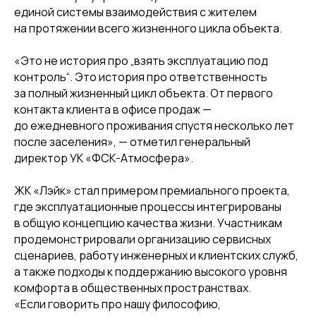
единой системы взаимодействия с жителем
на протяжении всего жизненного цикла объекта.
«Это не история про „взять эксплуатацию под
контроль“. Это история про ответственность
за полный жизненный цикл объекта. От первого
контакта клиента в офисе продаж —
до ежедневного проживания спустя несколько лет
после заселения», — отметил генеральный
директор УК «ФСК-Атмосфера».
ЖК «Лэйк» стал примером премиального проекта,
где эксплуатационные процессы интегрированы
в общую концепцию качества жизни. Участникам
продемонстрировали организацию сервисных
сценариев, работу инженерных и клиентских служб,
а также подходы к поддержанию высокого уровня
комфорта в общественных пространствах.
«Если говорить про нашу философию,