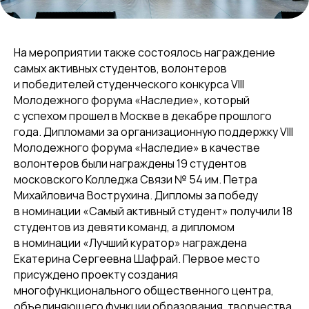
На мероприятии также состоялось награждение
самых активных студентов, волонтеров
и победителей студенческого конкурса VIII
Молодежного форума «Наследие», который
с успехом прошел в Москве в декабре прошлого
года. Дипломами за организационную поддержку VIII
Молодежного форума «Наследие» в качестве
волонтеров были награждены 19 студентов
московского Колледжа Связи № 54 им. Петра
Михайловича Вострухина. Дипломы за победу
в номинации «Самый активный студент» получили 18
студентов из девяти команд, а дипломом
в номинации «Лучший куратор» награждена
Екатерина Сергеевна Шафрай. Первое место
присуждено проекту создания
многофункционального общественного центра,
объединяющего функции образования, творчества,