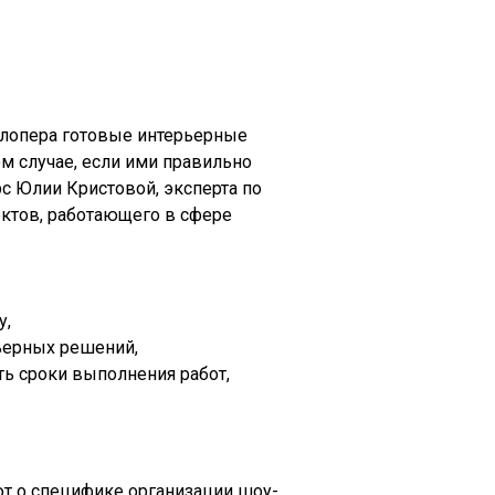
елопера готовые интерьерные
м случае, если ими правильно
рс Юлии Кристовой, эксперта по
ектов, работающего в сфере
у,
ьерных решений,
ть сроки выполнения работ,
ют о специфике организации шоу-