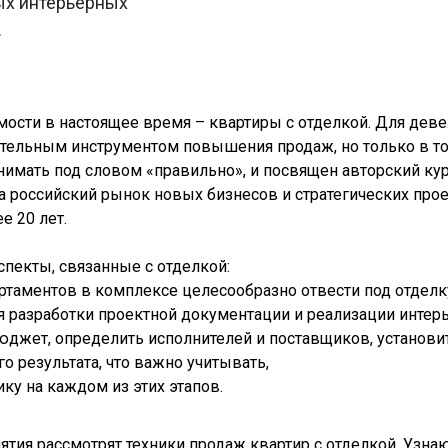
ых интерьерных
.
ости в настоящее время – квартиры с отделкой. Для дев
тельным инструментом повышения продаж, но только в то
онимать под словом «правильно», и посвящен авторский ку
 российский рынок новых бизнесов и стратегических про
е 20 лет.
пекты, связанные с отделкой:
артаментов в комплексе целесообразно отвести под отделк
 разработки проектной документации и реализации интер
юджет, определить исполнителей и поставщиков, установи
о результата, что важно учитывать,
ку на каждом из этих этапов.
тия рассмотрят техники продаж квартир с отделкой. Узна