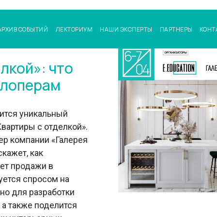
АРХИВ СОБЫТИЙ
ЛЕКТОРИУМ
НАШИ ЭКСПЕРТЫ
ПАРТНЕРЫ
КОНТ
лкой»: что
елоперам
оится уникальный
вартиры с отделкой».
ер компании «Галерея
кажет, как
ет продажи в
зуется спросом на
но для разработки
, а также поделится